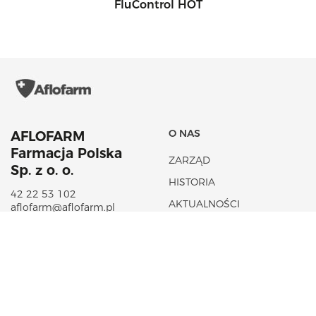
FluControl HOT
O NAS
AFLOFARM
Farmacja Polska
ZARZĄD
Sp. z o. o.
HISTORIA
42 22 53 102
AKTUALNOŚCI
aflofarm@aflofarm.pl
STRATEGIA PODATKOWA
ul. Partyzancka 133/151
95-200 Pabianice
NIP: 731 18 21 205
PORTFOLIO PRODUKTÓW
CSR