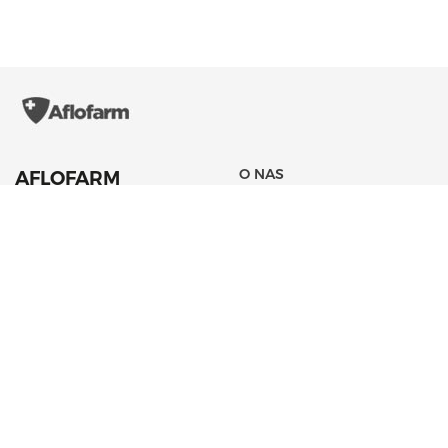
O NAS
AFLOFARM
Farmacja Polska
ZARZĄD
Sp. z o. o.
HISTORIA
42 22 53 102
AKTUALNOŚCI
aflofarm@aflofarm.pl
STRATEGIA PODATKOWA
ul. Partyzancka 133/151
95-200 Pabianice
NIP: 731 18 21 205
PORTFOLIO PRODUKTÓW
CSR