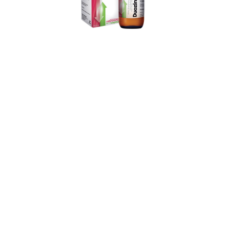
Duozinal
O NAS
AFLOFARM
Farmacja Polska
ZARZĄD
Sp. z o. o.
HISTORIA
42 22 53 102
AKTUALNOŚCI
aflofarm@aflofarm.pl
STRATEGIA PODATKOWA
ul. Partyzancka 133/151
95-200 Pabianice