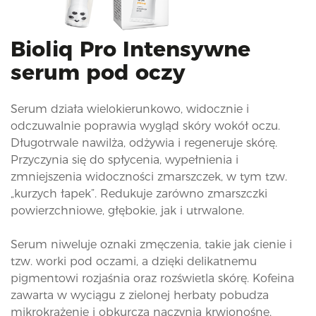
i
o
n
Bioliq Pro Intensywne
serum pod oczy
Serum działa wielokierunkowo, widocznie i
odczuwalnie poprawia wygląd skóry wokół oczu.
Długotrwale nawilża, odżywia i regeneruje skórę.
Przyczynia się do spłycenia, wypełnienia i
zmniejszenia widoczności zmarszczek, w tym tzw.
„kurzych łapek”. Redukuje zarówno zmarszczki
powierzchniowe, głębokie, jak i utrwalone.
Serum niweluje oznaki zmęczenia, takie jak cienie i
tzw. worki pod oczami, a dzięki delikatnemu
pigmentowi rozjaśnia oraz rozświetla skórę. Kofeina
zawarta w wyciągu z zielonej herbaty pobudza
mikrokrążenie i obkurcza naczynia krwionośne,