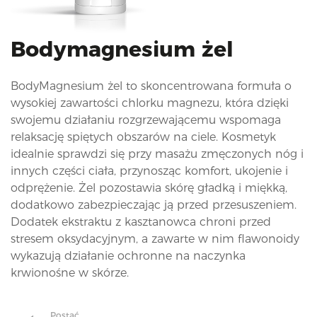
i
o
n
Bodymagnesium żel
BodyMagnesium żel to skoncentrowana formuła o
wysokiej zawartości chlorku magnezu, która dzięki
swojemu działaniu rozgrzewającemu wspomaga
relaksację spiętych obszarów na ciele. Kosmetyk
idealnie sprawdzi się przy masażu zmęczonych nóg i
innych części ciała, przynosząc komfort, ukojenie i
odprężenie. Żel pozostawia skórę gładką i miękką,
dodatkowo zabezpieczając ją przed przesuszeniem.
Dodatek ekstraktu z kasztanowca chroni przed
stresem oksydacyjnym, a zawarte w nim flawonoidy
wykazują działanie ochronne na naczynka
krwionośne w skórze.
Postać