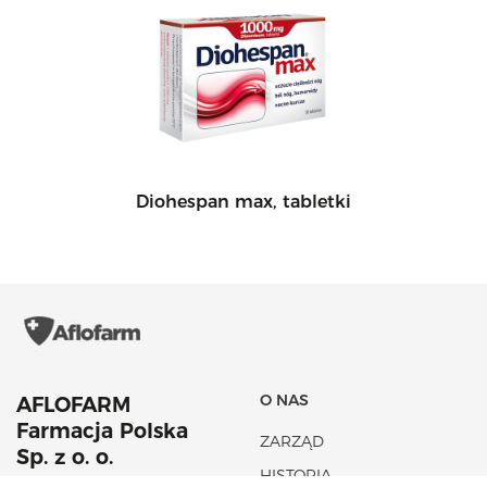
Diohespan max, tabletki
O NAS
AFLOFARM
Farmacja Polska
ZARZĄD
Sp. z o. o.
HISTORIA