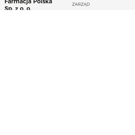
Farmacja Polska
ZARZĄD
Sp. z o. o.
HISTORIA
42 22 53 102
AKTUALNOŚCI
aflofarm@aflofarm.pl
STRATEGIA PODATKOWA
ul. Partyzancka 133/151
95-200 Pabianice
NIP: 731 18 21 205
PORTFOLIO PRODUKTÓW
CSR
LEKI NA RECEPTĘ
FUNDACJA AFLOFARM
LEKI OTC
KOSMETYKI
SUPLEMENTY DIETY
WYROBY MEDYCZNE
INNE