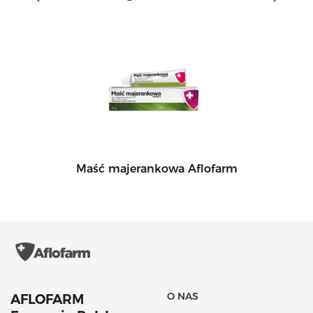
Maść majerankowa Aflofarm
O NAS
AFLOFARM