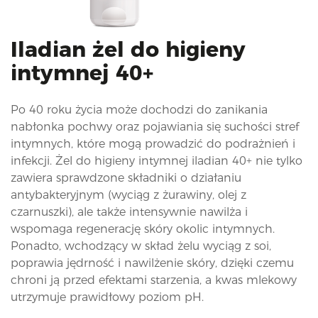
i
o
n
Iladian żel do higieny
intymnej 40+
Po 40 roku życia może dochodzi do zanikania
nabłonka pochwy oraz pojawiania się suchości stref
intymnych, które mogą prowadzić do podrażnień i
infekcji. Żel do higieny intymnej iladian 40+ nie tylko
zawiera sprawdzone składniki o działaniu
antybakteryjnym (wyciąg z żurawiny, olej z
czarnuszki), ale także intensywnie nawilża i
wspomaga regenerację skóry okolic intymnych.
Ponadto, wchodzący w skład żelu wyciąg z soi,
poprawia jędrność i nawilżenie skóry, dzięki czemu
chroni ją przed efektami starzenia, a kwas mlekowy
utrzymuje prawidłowy poziom pH.