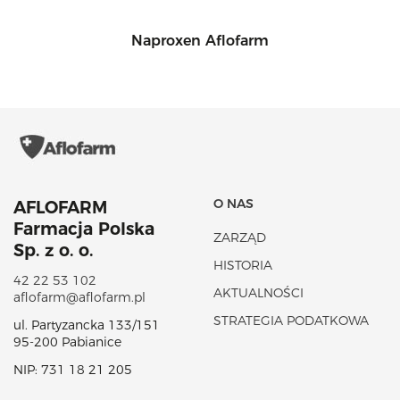
Naproxen Aflofarm
O NAS
AFLOFARM
Farmacja Polska
ZARZĄD
Sp. z o. o.
HISTORIA
42 22 53 102
AKTUALNOŚCI
aflofarm@aflofarm.pl
STRATEGIA PODATKOWA
ul. Partyzancka 133/151
95-200 Pabianice
NIP: 731 18 21 205