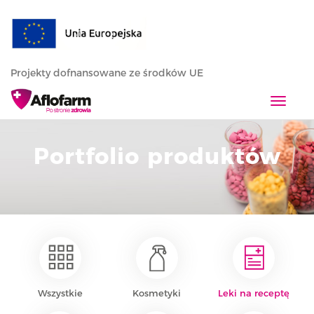
Projekty dofnansowane ze środków UE
T
o
g
Portfolio produktów
g
l
e
n
a
v
i
g
a
Wszystkie
Kosmetyki
Leki na receptę
t