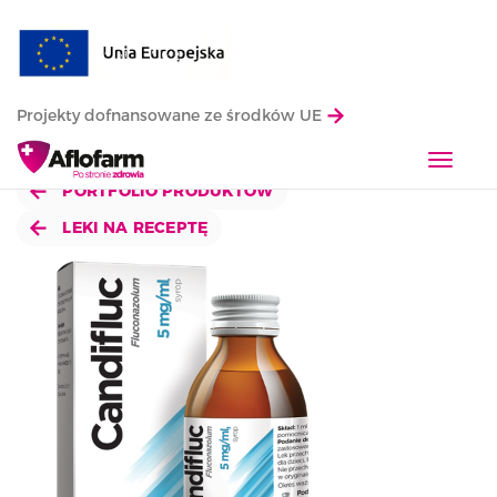
Projekty dofnansowane ze środków UE
T
o
PORTFOLIO PRODUKTÓW
g
LEKI NA RECEPTĘ
g
l
e
n
a
v
i
g
a
t