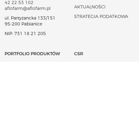
42 22 53 102
AKTUALNOŚCI
aflofarm@aflofarm.pl
STRATEGIA PODATKOWA
ul. Partyzancka 133/151
95-200 Pabianice
NIP: 731 18 21 205
PORTFOLIO PRODUKTÓW
CSR
LEKI NA RECEPTĘ
FUNDACJA AFLOFARM
LEKI OTC
KOSMETYKI
SUPLEMENTY DIETY
WYROBY MEDYCZNE
INNE
KARIERA
R&D