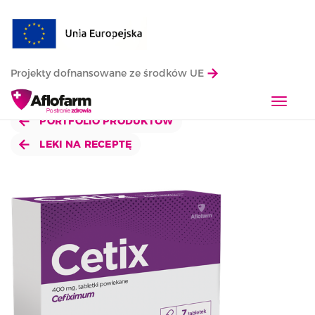
Projekty dofnansowane ze środków UE
T
o
PORTFOLIO PRODUKTÓW
g
LEKI NA RECEPTĘ
g
l
e
n
a
v
i
g
a
t