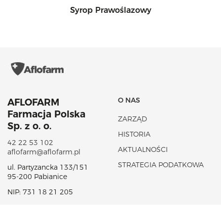
Syrop Prawoślazowy
O NAS
AFLOFARM
Farmacja Polska
ZARZĄD
Sp. z o. o.
HISTORIA
42 22 53 102
AKTUALNOŚCI
aflofarm@aflofarm.pl
STRATEGIA PODATKOWA
ul. Partyzancka 133/151
95-200 Pabianice
NIP: 731 18 21 205