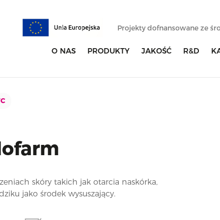
Projekty dofnansowane ze ś
O NAS
PRODUKTY
JAKOŚĆ
R&D
K
TC
lofarm
eniach skóry takich jak otarcia naskórka,
ziku jako środek wysuszający.