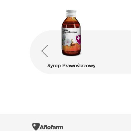
ax
Syrop Prawoślazowy