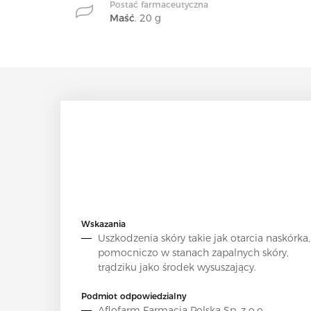
Postać farmaceutyczna
Maść
. 20 g
Wskazania
Uszkodzenia skóry takie jak otarcia naskórka,
pomocniczo w stanach zapalnych skóry,
trądziku jako środek wysuszający.
Podmiot odpowiedzialny
Aflofarm Farmacja Polska Sp. z o.o.