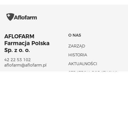
O NAS
AFLOFARM
Farmacja Polska
ZARZĄD
Sp. z o. o.
HISTORIA
42 22 53 102
AKTUALNOŚCI
aflofarm@aflofarm.pl
STRATEGIA PODATKOWA
ul. Partyzancka 133/151
95-200 Pabianice
NIP: 731 18 21 205
PORTFOLIO PRODUKTÓW
CSR
LEKI NA RECEPTĘ
FUNDACJA AFLOFARM
LEKI OTC