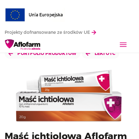
Projekty dofnansowane ze środków UE
T
o
PORTFOLIO PRODUKTÓW
LEKI OTC
g
g
l
e
n
a
v
i
g
a
Maść ichtiolowa Aflofarm
t