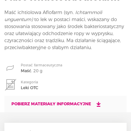
i
o
Maść ichtiolowa Aflofarm (syn.
Ichtammoli
n
unguentum)
to
lek w postaci maści, wskazany do
stosowania stosowany jako środek bakteriostatyczny
oraz ułatwiający odchodzenie ropy w wyprysku,
czyraczności oraz trądziku. Ma działanie ściągające,
przeciwbakteryjne o słabym działaniu.
Postać farmaceutyczna
Maść
. 20 g
Kategoria
Leki OTC
POBIERZ MATERIAŁY INFORMACYJNE