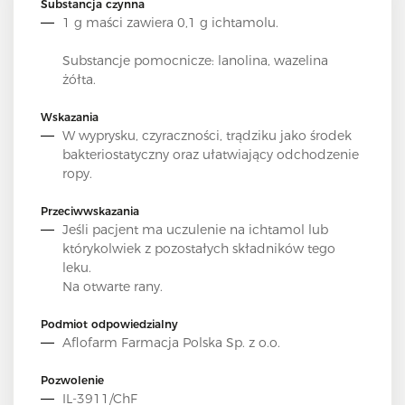
Substancja czynna
1 g maści zawiera 0,1 g ichtamolu.
Substancje pomocnicze
: lanolina, wazelina
żółta.
Wskazania
W wyprysku, czyraczności, trądziku jako środek
bakteriostatyczny oraz ułatwiający odchodzenie
ropy.
Przeciwwskazania
Jeśli pacjent ma uczulenie na ichtamol lub
którykolwiek z pozostałych składników tego
leku.
Na otwarte rany.
Podmiot odpowiedzialny
Aflofarm Farmacja Polska Sp. z o.o.
Pozwolenie
IL-3911/ChF