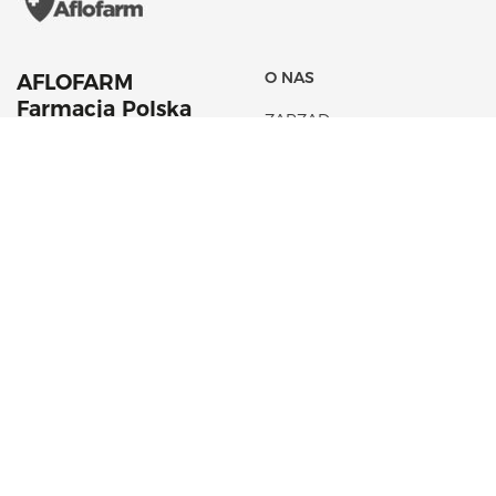
O NAS
AFLOFARM
Farmacja Polska
ZARZĄD
Sp. z o. o.
HISTORIA
42 22 53 102
AKTUALNOŚCI
aflofarm@aflofarm.pl
STRATEGIA PODATKOWA
ul. Partyzancka 133/151
95-200 Pabianice
NIP: 731 18 21 205
PORTFOLIO PRODUKTÓW
CSR
LEKI NA RECEPTĘ
FUNDACJA AFLOFARM
LEKI OTC
KOSMETYKI