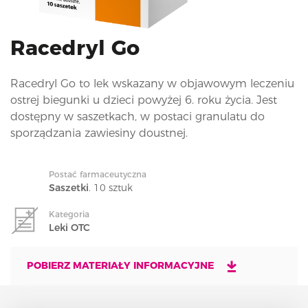
i
o
n
Racedryl Go
Racedryl Go to lek wskazany w objawowym leczeniu
ostrej biegunki u dzieci powyżej 6. roku życia. Jest
dostępny w saszetkach, w postaci granulatu do
sporządzania zawiesiny doustnej.
Postać farmaceutyczna
Saszetki
. 10 sztuk
Kategoria
Leki OTC
POBIERZ MATERIAŁY INFORMACYJNE