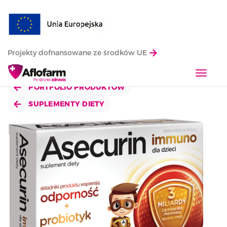
Projekty dofnansowane ze środków UE
T
o
PORTFOLIO PRODUKTÓW
g
SUPLEMENTY DIETY
g
l
e
n
a
v
i
g
a
t