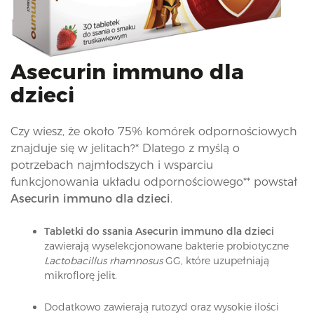
i
o
n
Asecurin immuno dla
dzieci
Czy wiesz, że około 75% komórek odpornościowych
znajduje się w jelitach?* Dlatego z myślą o
potrzebach najmłodszych i wsparciu
funkcjonowania układu odpornościowego** powstał
Asecurin immuno dla dzieci
.
Tabletki do ssania Asecurin immuno dla dzieci
zawierają wyselekcjonowane bakterie probiotyczne
Lactobacillus rhamnosus
GG, które uzupełniają
mikroflorę jelit.
Dodatkowo zawierają rutozyd oraz wysokie ilości