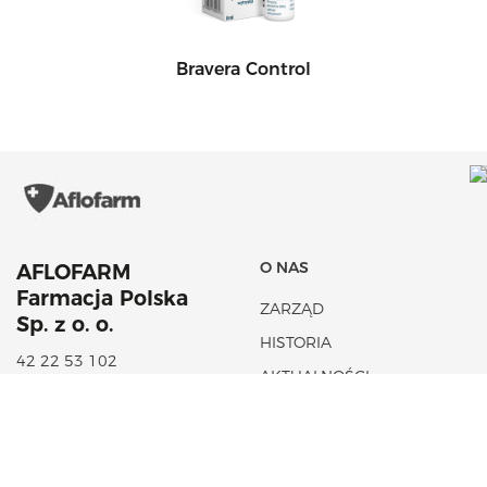
Bravera Control
O NAS
AFLOFARM
Farmacja Polska
ZARZĄD
Sp. z o. o.
HISTORIA
42 22 53 102
AKTUALNOŚCI
aflofarm@aflofarm.pl
STRATEGIA PODATKOWA
ul. Partyzancka 133/151
95-200 Pabianice
NIP: 731 18 21 205