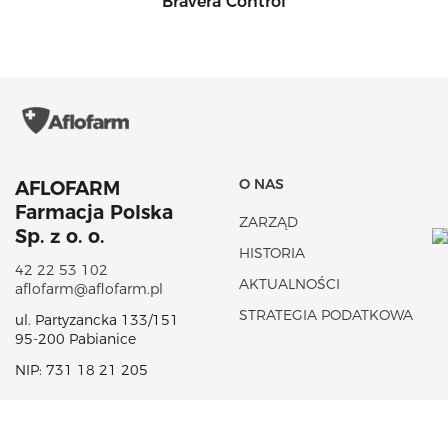
Bravera Control
O NAS
AFLOFARM
Farmacja Polska
ZARZĄD
Sp. z o. o.
HISTORIA
42 22 53 102
AKTUALNOŚCI
aflofarm@aflofarm.pl
STRATEGIA PODATKOWA
ul. Partyzancka 133/151
95-200 Pabianice
NIP: 731 18 21 205
PORTFOLIO PRODUKTÓW
CSR