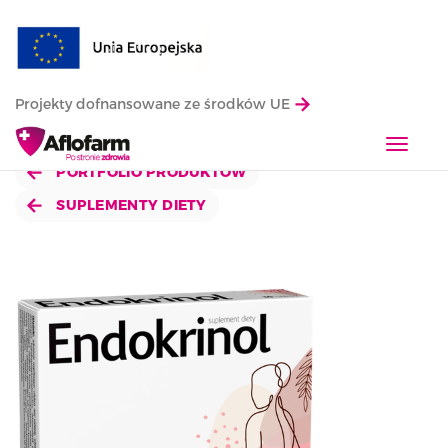
Projekty dofnansowane ze środków UE
T
o
PORTFOLIO PRODUKTÓW
g
SUPLEMENTY DIETY
g
l
e
n
a
v
i
g
a
t