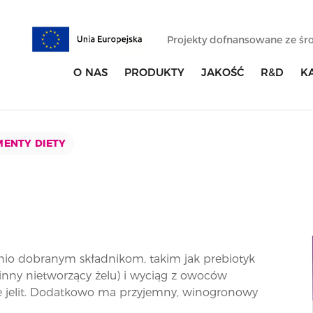
Projekty dofnansowane ze ś
O NAS
PRODUKTY
JAKOŚĆ
R&D
K
ENTY DIETY
dnio dobranym składnikom, takim jak prebiotyk
linny nietworzący żelu) i wyciąg z owoców
 jelit. Dodatkowo ma przyjemny, winogronowy