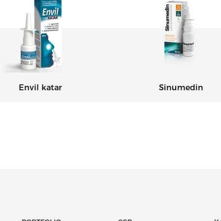
Envil katar
Sinumedin