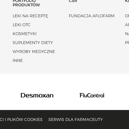
PORTFOLIO
CSR
K
PRODUKTÓW
LEKI NA RECEPTĘ
FUNDACJA AFLOFARM
O
LEKI OTC
A
KOSMETYKI
N
SUPLEMENTY DIETY
P
WYROBY MEDYCZNE
INNE
I I PLIKÓW COOKIES
SERWIS DLA FARMACEUTY