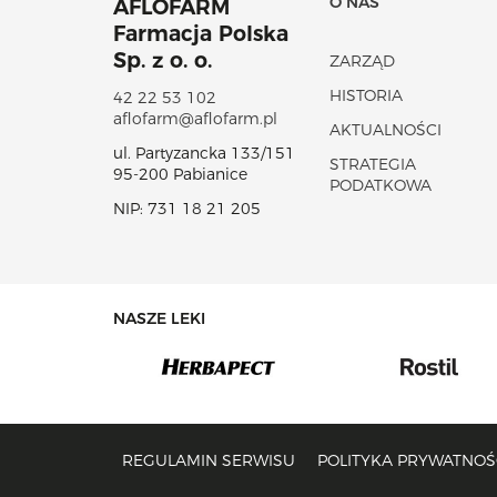
O NAS
AFLOFARM
Farmacja Polska
Sp. z o. o.
ZARZĄD
HISTORIA
42 22 53 102
aflofarm@aflofarm.pl
AKTUALNOŚCI
ul. Partyzancka 133/151
STRATEGIA
95-200 Pabianice
PODATKOWA
NIP: 731 18 21 205
NASZE LEKI
REGULAMIN SERWISU
POLITYKA PRYWATNOŚC