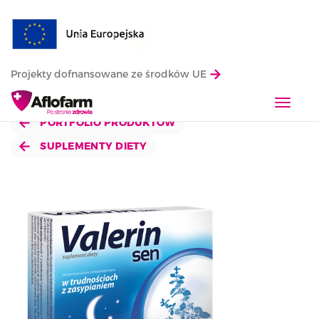
Projekty dofnansowane ze środków UE
T
o
PORTFOLIO PRODUKTÓW
g
SUPLEMENTY DIETY
g
l
e
n
a
v
i
g
a
t