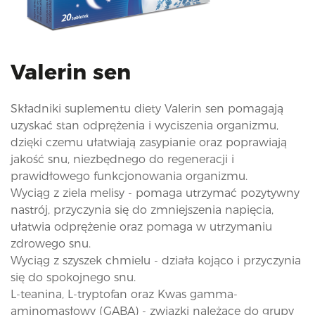
i
o
n
Valerin sen
Składniki suplementu diety Valerin sen pomagają
uzyskać stan odprężenia i wyciszenia organizmu,
dzięki czemu ułatwiają zasypianie oraz poprawiają
jakość snu, niezbędnego do regeneracji i
prawidłowego funkcjonowania organizmu.
Wyciąg z ziela melisy - pomaga utrzymać pozytywny
nastrój, przyczynia się do zmniejszenia napięcia,
ułatwia odprężenie oraz pomaga w utrzymaniu
zdrowego snu.
Wyciąg z szyszek chmielu - działa kojąco i przyczynia
się do spokojnego snu.
L-teanina, L-tryptofan oraz Kwas gamma-
aminomasłowy (GABA) - związki należące do grupy