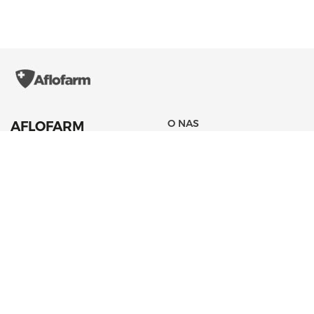
O NAS
AFLOFARM
Farmacja Polska
ZARZĄD
Sp. z o. o.
HISTORIA
42 22 53 102
AKTUALNOŚCI
aflofarm@aflofarm.pl
STRATEGIA PODATKOWA
ul. Partyzancka 133/151
95-200 Pabianice
NIP: 731 18 21 205
PORTFOLIO PRODUKTÓW
CSR