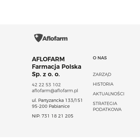
O NAS
AFLOFARM
Farmacja Polska
Sp. z o. o.
ZARZĄD
HISTORIA
42 22 53 102
aflofarm@aflofarm.pl
AKTUALNOŚCI
ul. Partyzancka 133/151
STRATEGIA
95-200 Pabianice
PODATKOWA
NIP: 731 18 21 205