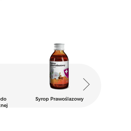
 do
Syrop Prawoślazowy
tnej