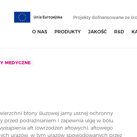
Projekty dofnansowane ze ś
O NAS
PRODUKTY
JAKOŚĆ
R&D
K
Y MEDYCZNE
erzchni błony śluzowej jamy ustnej ochronny
ny przed podrażnianiem i zapewnia ulgę w bólu.
ystąpienia aft (owrzodzeń aftowych), aftowego
obnych urazów, w tym urazów spowodowanych przez