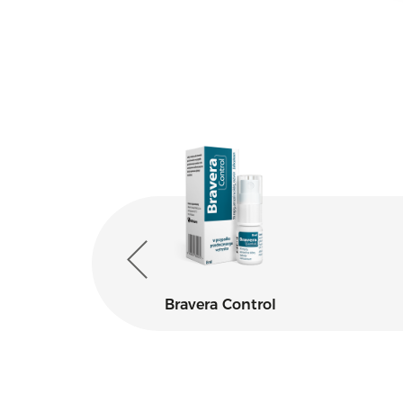
ofarm
Bravera Control