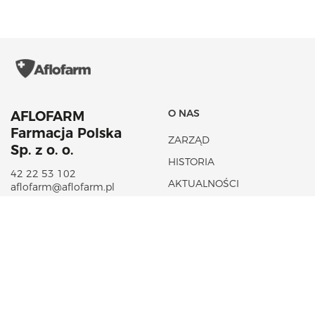
O NAS
AFLOFARM
Farmacja Polska
ZARZĄD
Sp. z o. o.
HISTORIA
42 22 53 102
AKTUALNOŚCI
aflofarm@aflofarm.pl
STRATEGIA PODATKOWA
ul. Partyzancka 133/151
95-200 Pabianice
NIP: 731 18 21 205
PORTFOLIO PRODUKTÓW
CSR