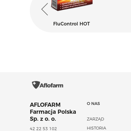
FluControl HOT
O NAS
AFLOFARM
Farmacja Polska
Sp. z o. o.
ZARZĄD
HISTORIA
42 22 53 102