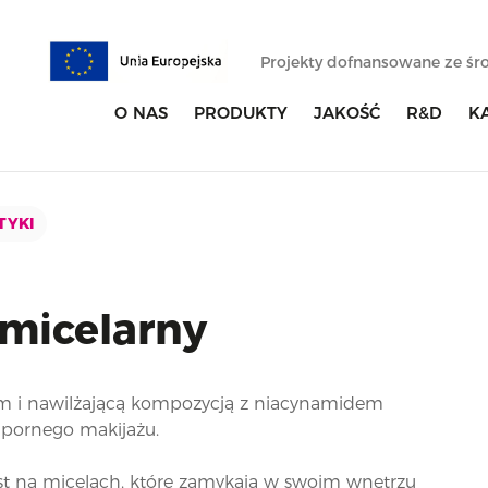
Projekty dofnansowane ze ś
O NAS
PRODUKTY
JAKOŚĆ
R&D
K
TYKI
 micelarny
m i nawilżającą kompozycją z niacynamidem
dpornego makijażu.
est na micelach, które zamykają w swoim wnętrzu