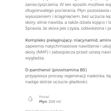
zanieczyszczenia. W ten sposób możliwe staje
długotrwałego pocierania. Płyn pozostawia d
wysuszeniem i ściągnięciem, bez uczucia l
skóry: silnie nawilża, a także działa kojąco 
Sprawia, że skóra jest czysta, odświeżona i 
Kompleks pielęgnujący: niacynamid, ami
zapewnia natychmiastowe nawilżenie i ukoj
skóry (NMF) i zabezpiecza przed utratą nawil
wygładza.
D-panthenol (prowitamina B5)
przyspiesza procesy regeneracji naskórka, ł
nadaje skórze uczucie gładkości.
Postać
Płyn
. 200 ml