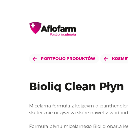
PORTFOLIO PRODUKTÓW
KOSME
Bioliq Clean Płyn
Micelarna formuła z kojącym d-panthenole
skutecznie oczyszcza skórę nawet z wodoo
Formuła płynu micelarnego Bioliq oparta j