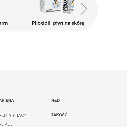
farm
Piloxidil, płyn na skórę
Clotri
ARIERA
R&D
JAKOŚĆ
FERTY PRACY
PLIKUJ