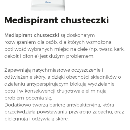
i
o
n
Medispirant chusteczki
Medispirant chusteczki
są doskonałym
rozwiązaniem dla osób, dla których wzmożona
potliwość wybranych miejsc na ciele (np. twarz, kark,
dekolt i dłonie) jest dużym problemem.
Zapewniają natychmiastowe oczyszczenie i
odświeżenie skóry, a dzięki obecności składników o
działaniu antyperspirującym blokują wydzielanie
potu i w konsekwencji długotrwale eliminują
problem pocenia się.
Dodatkowo tworzą barierę antybakteryjną, która
przeciwdziała powstawaniu przykrego zapachu, oraz
pielęgnują i odżywiają skórę.