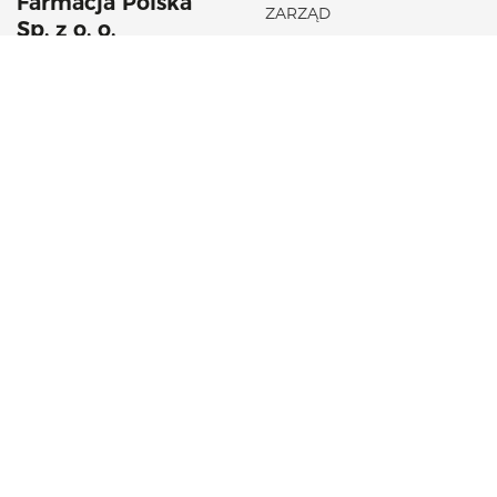
Farmacja Polska
ZARZĄD
Sp. z o. o.
HISTORIA
42 22 53 102
AKTUALNOŚCI
aflofarm@aflofarm.pl
STRATEGIA PODATKOWA
ul. Partyzancka 133/151
95-200 Pabianice
NIP: 731 18 21 205
PORTFOLIO PRODUKTÓW
CSR
LEKI NA RECEPTĘ
FUNDACJA AFLOFARM
LEKI OTC
KOSMETYKI
SUPLEMENTY DIETY
WYROBY MEDYCZNE
INNE