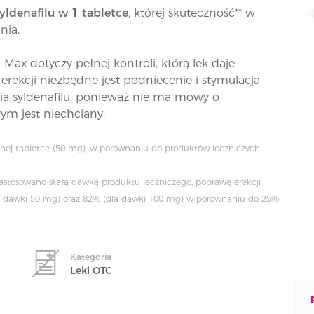
ldenafilu w 1 tabletce
, której skuteczność** w
nia.
ax dotyczy pełnej kontroli, którą lek daje
erekcji niezbędne jest podniecenie i stymulacja
ania syldenafilu, ponieważ nie ma mowy o
ym jest niechciany.
nej tabletce (50 mg), w porównaniu do produktów leczniczych
astosowano stałą dawkę produktu leczniczego, poprawę erekcji
la dawki 50 mg) oraz 82% (dla dawki 100 mg) w porównaniu do 25%
Kategoria
Leki OTC