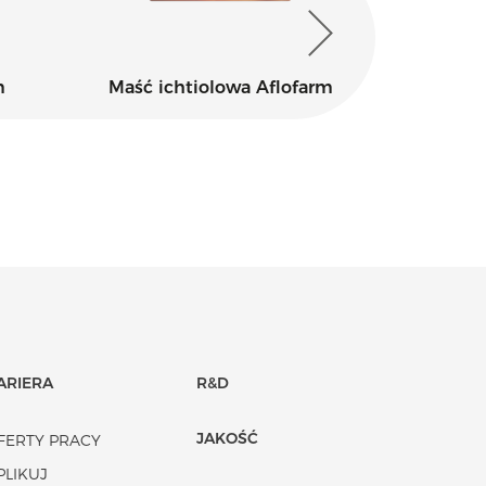
m
Maść ichtiolowa Aflofarm
Kidofe
ARIERA
R&D
JAKOŚĆ
FERTY PRACY
PLIKUJ