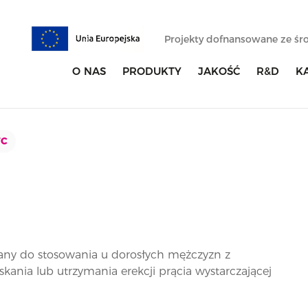
Projekty dofnansowane ze ś
O NAS
PRODUKTY
JAKOŚĆ
R&D
K
TC
any do stosowania u dorosłych mężczyzn z
yskania lub utrzymania erekcji prącia wystarczającej