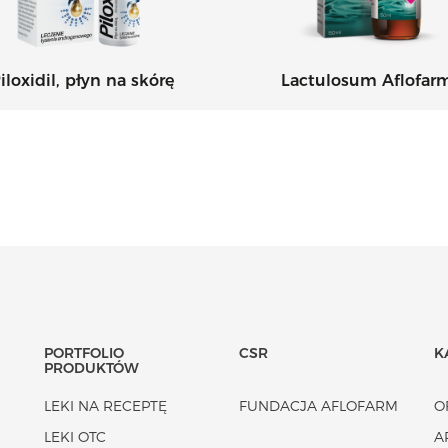
iloxidil, płyn na skórę
Lactulosum Aflofar
PORTFOLIO
CSR
K
PRODUKTÓW
LEKI NA RECEPTĘ
FUNDACJA AFLOFARM
O
LEKI OTC
A