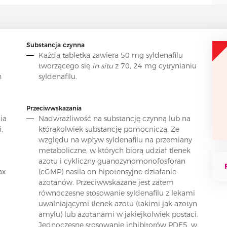
Substancja czynna
Każda tabletka zawiera 50 mg syldenafilu
tworzącego się
in situ
z 70, 24 mg cytrynianiu
h
syldenafilu.
Przeciwwskazania
ia
Nadwrażliwość na substancję czynną lub na
,
którąkolwiek substancję pomocniczą. Ze
względu na wpływ syldenafilu na przemiany
metaboliczne, w których biorą udział tlenek
azotu i cykliczny guanozynomonofosforan
ax
(cGMP) nasila on hipotensyjne działanie
azotanów. Przeciwwskazane jest zatem
równoczesne stosowanie syldenafilu z lekami
uwalniającymi tlenek azotu (takimi jak azotyn
amylu) lub azotanami w jakiejkolwiek postaci.
Jednoczesne stosowanie inhibitorów PDE5, w