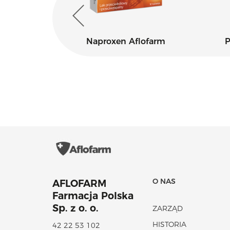
ax
Naproxen Aflofarm
P
O NAS
AFLOFARM
Farmacja Polska
Sp. z o. o.
ZARZĄD
HISTORIA
42 22 53 102