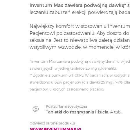
Inventum Max zawiera podwójną dawkę* sy
leczeniu zaburzeń erekcji potwierdzają bada
Największy komfort w stosowaniu Inventum M
Pacjentowi po zastosowaniu. Aby doszło do 
seksualna. Jest to niewątpliwą zaletą dział
wstydliwym wzwodzie, w momencie, w któr
*Inventum Max zawiera podwójną dawkę syldenafilu w jed
zawierających w jednej tabletce 25 mg syldenafilu.
** Zgodnie z punktem 5.1 ChPL: W badaniach, w których z
stwierdzono u 62% pacjentów (dla dawki 25 mg), 74% (d
pacjentów, u których zastosowano placebo.
Postać farmaceutyczna
Tabletki do rozgryzania i żucia
. 4 tab.
Odwiedź stronę produktu
WWW.INVENTUMMAX.PL