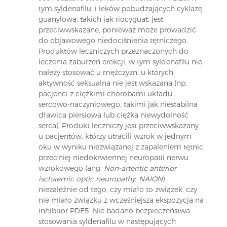
tym syldenafilu, i leków pobudzających cyklazę
guanylową, takich jak riocyguat, jest
przeciwwskazane, ponieważ może prowadzić
do objawowego niedociśnienia tętniczego.
Produktów leczniczych przeznaczonych do
leczenia zaburzeń erekcji, w tym syldenafilu nie
należy stosować u mężczyzn, u których
aktywność seksualna nie jest wskazana (np.
pacjenci z ciężkimi chorobami układu
sercowo-naczyniowego, takimi jak niestabilna
dławica piersiowa lub ciężka niewydolność
serca). Produkt leczniczy jest przeciwwskazany
u pacjentów, którzy utracili wzrok w jednym
oku w wyniku niezwiązanej z zapaleniem tętnic
przedniej niedokrwiennej neuropatii nerwu
wzrokowego (ang.
Non-arteritic anterior
ischaemic optic neuropathy, NAION
)
niezależnie od tego, czy miało to związek, czy
nie miało związku z wcześniejszą ekspozycją na
inhibitor PDE5. Nie badano bezpieczeństwa
stosowania syldenafilu w następujących