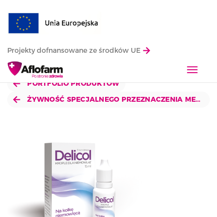
Projekty dofnansowane ze środków UE
T
o
PORTFOLIO PRODUKTÓW
g
ŻYWNOŚĆ SPECJALNEGO PRZEZNACZENIA MEDYCZNEGO
g
l
e
n
a
v
i
g
a
t