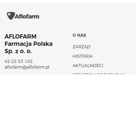
O NAS
AFLOFARM
Farmacja Polska
ZARZĄD
Sp. z o. o.
HISTORIA
42 22 53 102
AKTUALNOŚCI
aflofarm@aflofarm.pl
STRATEGIA PODATKOWA
ul. Partyzancka 133/151
95-200 Pabianice
NIP: 731 18 21 205
PORTFOLIO PRODUKTÓW
CSR
LEKI NA RECEPTĘ
FUNDACJA AFLOFARM
LEKI OTC