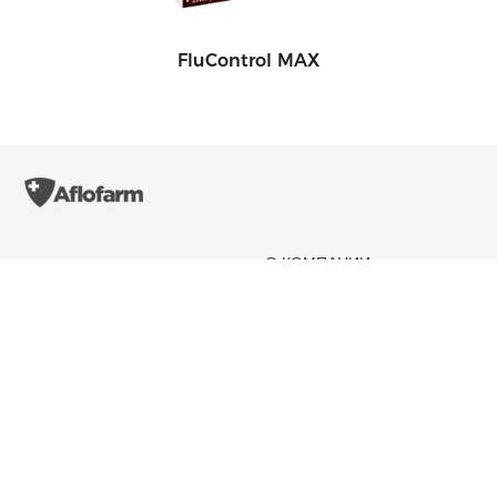
FluControl MAX
О КОМПАНИИ
AFLOFARM
Farmacja Polska
РУКОВОДСТВО
Sp. z o. o.
ИСТОРИЯ
42 22 53 102
НОВОСТИ
aflofarm@aflofarm.pl
STRATEGIA PODATKOWA
ul. Partyzancka 133/151
95-200 Pabianice
NIP: 731 18 21 205