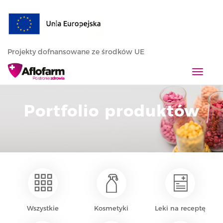
Projekty dofnansowane ze środków UE
T
o
g
Portfolio produktów
g
l
e
n
a
v
i
g
a
Wszystkie
Kosmetyki
Leki na receptę
t