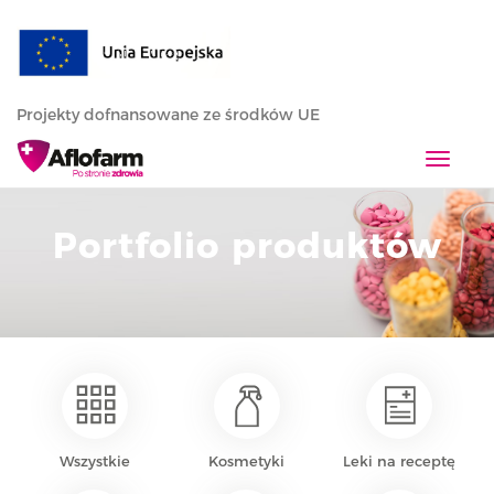
Projekty dofnansowane ze środków UE
T
o
g
Portfolio produktów
g
l
e
n
a
v
i
g
a
Wszystkie
Kosmetyki
Leki na receptę
t