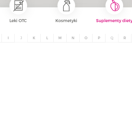
Leki OTC
Kosmetyki
Suplementy diet
I
J
K
L
M
N
O
P
Q
R