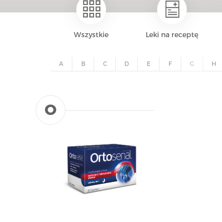
Wszystkie
Leki na receptę
A
B
C
D
E
F
G
H
O