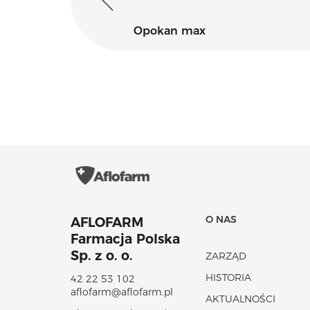
Opokan max
O NAS
AFLOFARM
Farmacja Polska
Sp. z o. o.
ZARZĄD
HISTORIA
42 22 53 102
aflofarm@aflofarm.pl
AKTUALNOŚCI