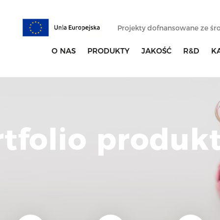
Projekty dofnansowane ze ś
O NAS
PRODUKTY
JAKOŚĆ
R&D
K
rtfolio produk