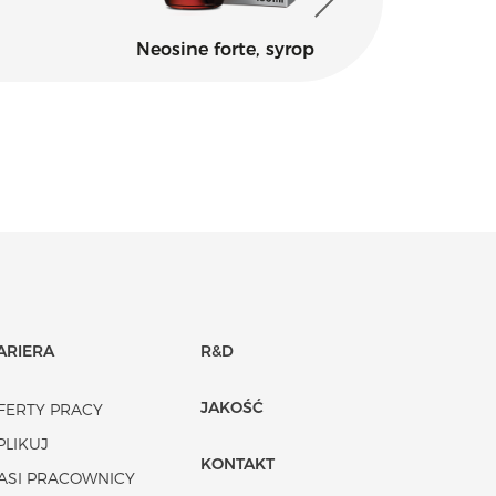
Neosine forte, syrop
Sol
ARIERA
R&D
JAKOŚĆ
FERTY PRACY
PLIKUJ
KONTAKT
ASI PRACOWNICY