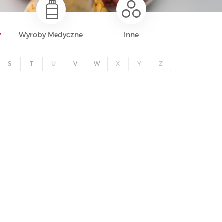
y
Wyroby Medyczne
Inne
S
T
U
V
W
X
Y
Z