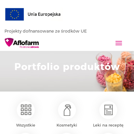
Projekty dofnansowane ze środków UE
T
o
g
Portfolio produktów
g
l
e
n
a
v
i
g
a
Wszystkie
Kosmetyki
Leki na receptę
t