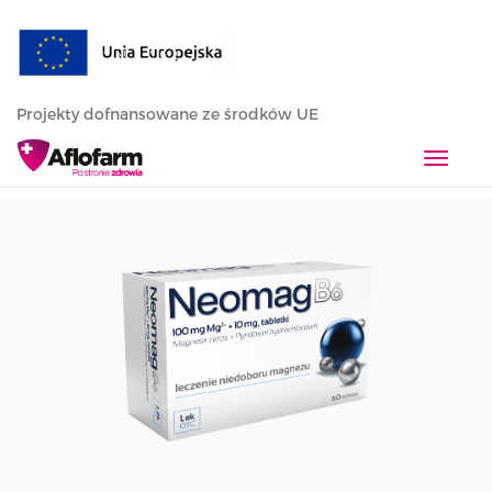
Projekty dofnansowane ze środków UE
T
o
g
g
l
e
n
a
v
i
g
a
t