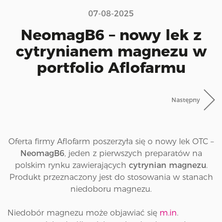
i
07-08-2025
o
n
NeomagB6 – nowy lek z
cytrynianem magnezu w
portfolio Aflofarmu
Następny
Oferta firmy Aflofarm poszerzyła się o nowy lek OTC –
NeomagB6
, jeden z pierwszych preparatów na
polskim rynku zawierających
cytrynian magnezu
.
Produkt przeznaczony jest do stosowania w stanach
niedoboru magnezu.
Niedobór magnezu może objawiać się
m.in
.