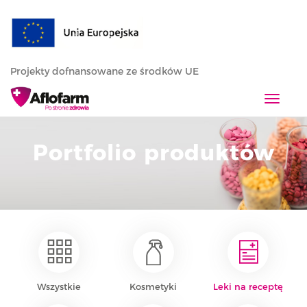
Projekty dofnansowane ze środków UE
T
o
g
Portfolio produktów
g
l
e
n
a
v
i
g
a
Wszystkie
Kosmetyki
Leki na receptę
t