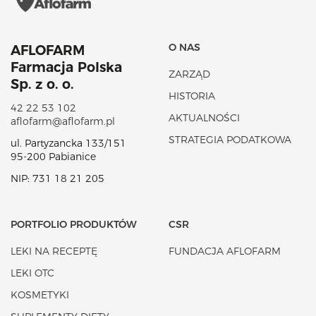
O NAS
AFLOFARM
Farmacja Polska
ZARZĄD
Sp. z o. o.
HISTORIA
42 22 53 102
AKTUALNOŚCI
aflofarm@aflofarm.pl
STRATEGIA PODATKOWA
ul. Partyzancka 133/151
95-200 Pabianice
NIP: 731 18 21 205
PORTFOLIO PRODUKTÓW
CSR
LEKI NA RECEPTĘ
FUNDACJA AFLOFARM
LEKI OTC
KOSMETYKI