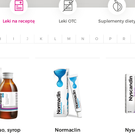
Leki na receptę
Leki OTC
Suplementy diet
H
I
J
K
L
M
N
O
P
R
o, syrop
Normaclin
Nys