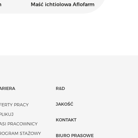
m
Maść ichtiolowa Aflofarm
Kidofe
ARIERA
R&D
JAKOŚĆ
FERTY PRACY
PLIKUJ
KONTAKT
ASI PRACOWNICY
ROGRAM STAŻOWY
BIURO PRASOWE