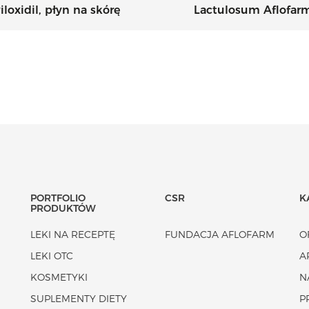
iloxidil, płyn na skórę
Lactulosum Aflofar
PORTFOLIO
CSR
K
PRODUKTÓW
LEKI NA RECEPTĘ
FUNDACJA AFLOFARM
O
LEKI OTC
A
KOSMETYKI
N
SUPLEMENTY DIETY
P