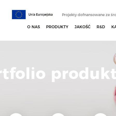
Projekty dofnansowane ze ś
O NAS
PRODUKTY
JAKOŚĆ
R&D
K
rtfolio produk