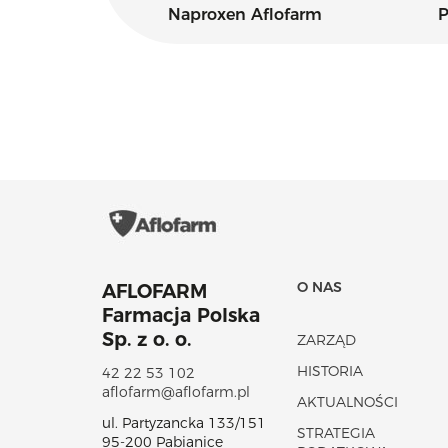
ax
Naproxen Aflofarm
P
O NAS
AFLOFARM
Farmacja Polska
Sp. z o. o.
ZARZĄD
HISTORIA
42 22 53 102
aflofarm@aflofarm.pl
AKTUALNOŚCI
ul. Partyzancka 133/151
STRATEGIA
95-200 Pabianice