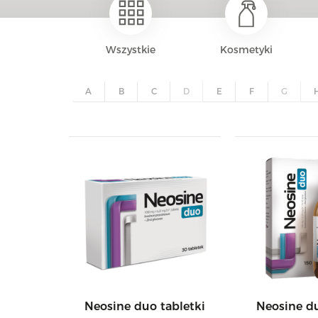
Wszystkie
Kosmetyki
A
B
C
D
E
F
G
Neosine duo tabletki
Neosine du