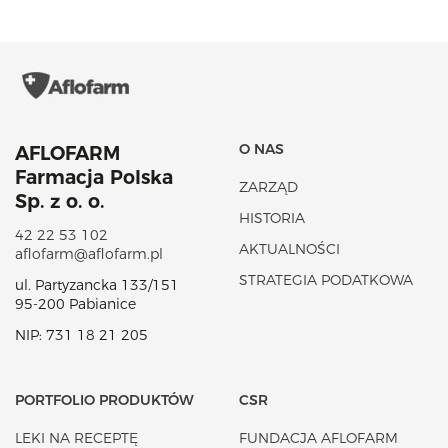
O NAS
AFLOFARM
Farmacja Polska
ZARZĄD
Sp. z o. o.
HISTORIA
42 22 53 102
AKTUALNOŚCI
aflofarm@aflofarm.pl
STRATEGIA PODATKOWA
ul. Partyzancka 133/151
95-200 Pabianice
NIP: 731 18 21 205
PORTFOLIO PRODUKTÓW
CSR
LEKI NA RECEPTĘ
FUNDACJA AFLOFARM