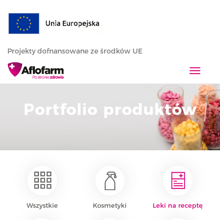
Projekty dofnansowane ze środków UE
T
o
g
Portfolio produktów
g
l
e
n
a
v
i
g
a
Wszystkie
Kosmetyki
Leki na receptę
t