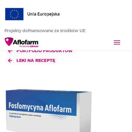
Projekty dofnansowane ze środków UE
T
o
PORTFOLIO PRODUKTÓW
g
LEKI NA RECEPTĘ
g
l
e
n
a
v
i
g
a
t