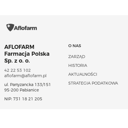
O NAS
AFLOFARM
Farmacja Polska
ZARZĄD
Sp. z o. o.
HISTORIA
42 22 53 102
AKTUALNOŚCI
aflofarm@aflofarm.pl
STRATEGIA PODATKOWA
ul. Partyzancka 133/151
95-200 Pabianice
NIP: 731 18 21 205
PORTFOLIO PRODUKTÓW
CSR