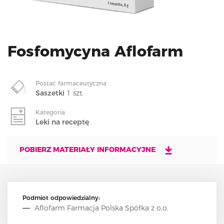
i
o
n
Fosfomycyna Aflofarm
Postać farmaceutyczna
Saszetki
1 szt.
Kategoria
Leki na receptę
POBIERZ MATERIAŁY INFORMACYJNE
Podmiot odpowiedzialny:
Aflofarm Farmacja Polska Spółka z o.o.