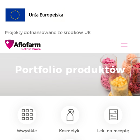
Projekty dofnansowane ze środków UE
T
o
g
Portfolio produktów
g
l
e
n
a
v
i
g
a
Wszystkie
Kosmetyki
Leki na receptę
t