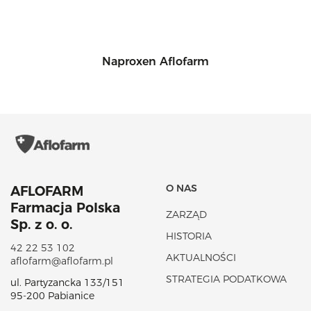
Naproxen Aflofarm
O NAS
AFLOFARM
Farmacja Polska
ZARZĄD
Sp. z o. o.
HISTORIA
42 22 53 102
AKTUALNOŚCI
aflofarm@aflofarm.pl
STRATEGIA PODATKOWA
ul. Partyzancka 133/151
95-200 Pabianice