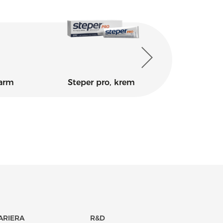
farm
Steper pro, krem
ARIERA
R&D