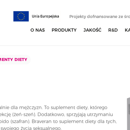
Projekty dofnansowane ze ś
O NAS
PRODUKTY
JAKOŚĆ
R&D
K
ENTY DIETY
nie dla mężczyzn. To suplement diety, którego
kcję (żeń-szeń). Dodatkowo, sprzyjają utrzymaniu
ido (szafran). Braveran to suplement diety dla tych,
 swojego życia seksualnego.