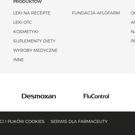
PRODUKTÓW
LEKI NA RECEPTĘ
FUNDACJA AFLOFARM
O
LEKI OTC
A
KOSMETYKI
N
SUPLEMENTY DIETY
P
WYROBY MEDYCZNE
INNE
I I PLIKÓW COOKIES
SERWIS DLA FARMACEUTY