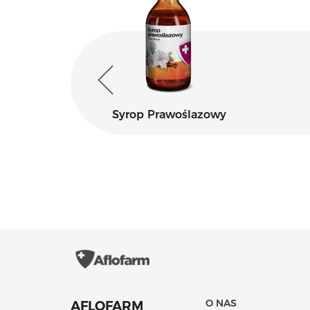
ax
Syrop Prawoślazowy
O NAS
AFLOFARM