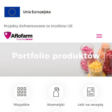
Projekty dofnansowane ze środków UE
T
o
g
Portfolio produktów
g
l
e
n
a
v
i
g
a
Wszystkie
Kosmetyki
Leki na receptę
t