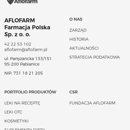
O NAS
AFLOFARM
Farmacja Polska
ZARZĄD
Sp. z o. o.
HISTORIA
42 22 53 102
AKTUALNOŚCI
aflofarm@aflofarm.pl
STRATEGIA PODATKOWA
ul. Partyzancka 133/151
95-200 Pabianice
NIP: 731 18 21 205
PORTFOLIO PRODUKTÓW
CSR
LEKI NA RECEPTĘ
FUNDACJA AFLOFARM
LEKI OTC
KOSMETYKI