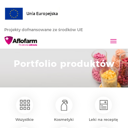
Projekty dofnansowane ze środków UE
T
o
g
Portfolio produktów
g
l
e
n
a
v
i
g
a
Wszystkie
Kosmetyki
Leki na receptę
t