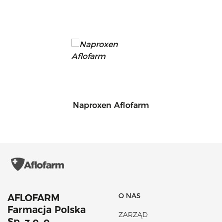
Naproxen Aflofarm
O NAS
AFLOFARM
Farmacja Polska
ZARZĄD
Sp. z o. o.