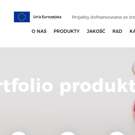
Projekty dofnansowane ze ś
O NAS
PRODUKTY
JAKOŚĆ
R&D
K
rtfolio produk