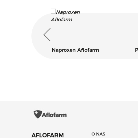
ax
Naproxen Aflofarm
P
O NAS
AFLOFARM