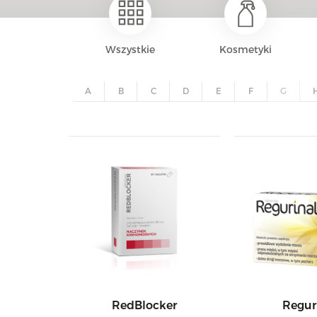
Wszystkie
Kosmetyki
A
B
C
D
E
F
G
RedBlocker
Regur