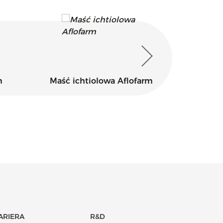
m
Maść ichtiolowa Aflofarm
Kidofe
ARIERA
R&D