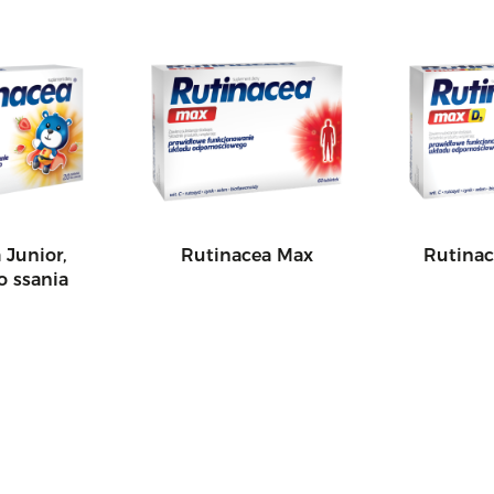
 Junior,
Rutinacea Max
Rutina
o ssania