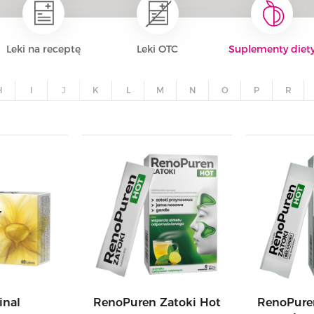
Leki na receptę
Leki OTC
Suplementy diet
H
I
J
K
L
M
N
O
P
R
inal
RenoPuren Zatoki Hot
RenoPure