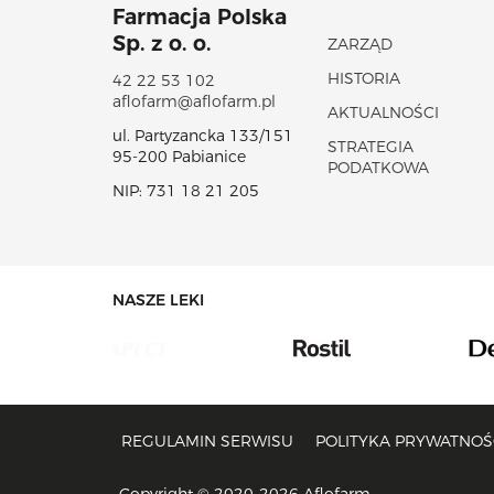
Farmacja Polska
Sp. z o. o.
ZARZĄD
HISTORIA
42 22 53 102
aflofarm@aflofarm.pl
AKTUALNOŚCI
ul. Partyzancka 133/151
STRATEGIA
95-200 Pabianice
PODATKOWA
NIP: 731 18 21 205
NASZE LEKI
REGULAMIN SERWISU
POLITYKA PRYWATNOŚC
Copyright © 2020-2026 Aflofarm