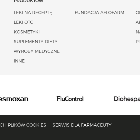
PRODUKTÓW
LEKI NA RECEPTĘ
FUNDACJA AFLOFARM
O
LEKI OTC
A
KOSMETYKI
N
SUPLEMENTY DIETY
P
WYROBY MEDYCZNE
INNE
I I PLIKÓW COOKIES
SERWIS DLA FARMACEUTY