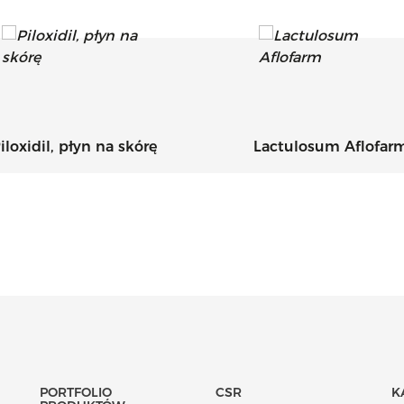
iloxidil, płyn na skórę
Lactulosum Aflofar
PORTFOLIO
CSR
K