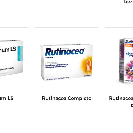
bez
um LS
Rutinacea Complete
Rutinacea