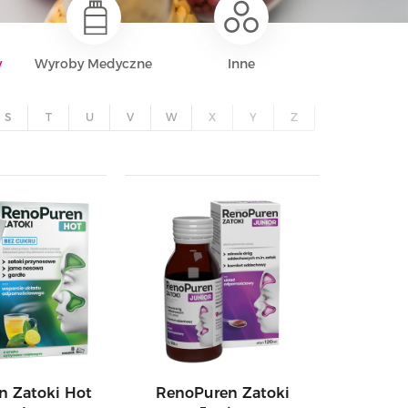
y
Wyroby Medyczne
Inne
S
T
U
V
W
X
Y
Z
n Zatoki Hot
RenoPuren Zatoki