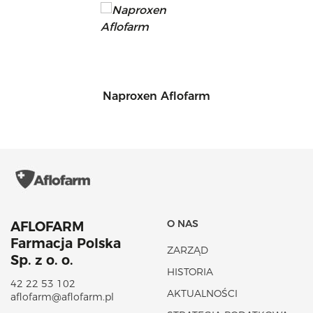
Naproxen Aflofarm
O NAS
AFLOFARM
Farmacja Polska
ZARZĄD
Sp. z o. o.
HISTORIA
42 22 53 102
AKTUALNOŚCI
aflofarm@aflofarm.pl