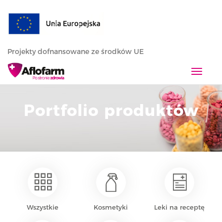
Projekty dofnansowane ze środków UE
T
o
g
Portfolio produktów
g
l
e
n
a
v
i
g
a
Wszystkie
Kosmetyki
Leki na receptę
t