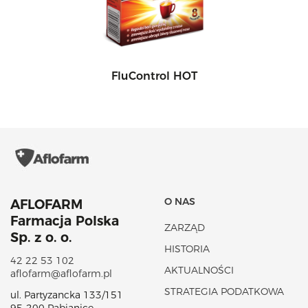
FluControl HOT
O NAS
AFLOFARM
Farmacja Polska
ZARZĄD
Sp. z o. o.
HISTORIA
42 22 53 102
AKTUALNOŚCI
aflofarm@aflofarm.pl
STRATEGIA PODATKOWA
ul. Partyzancka 133/151