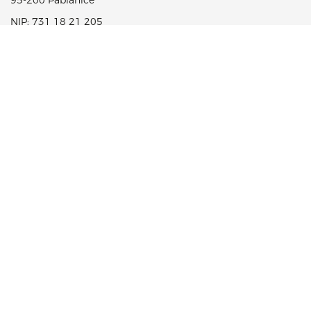
95-200 Pabianice
NIP: 731 18 21 205
PORTFOLIO PRODUKTÓW
CSR
LEKI NA RECEPTĘ
FUNDACJA AFLOFARM
LEKI OTC
KOSMETYKI
SUPLEMENTY DIETY
WYROBY MEDYCZNE
INNE
KARIERA
R&D
JAKOŚĆ
OFERTY PRACY
APLIKUJ
KONTAKT