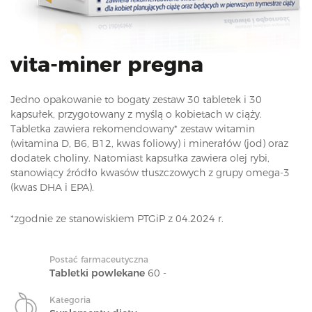
i
o
n
vita-miner pregna
Jedno opakowanie to bogaty zestaw 30 tabletek i 30
kapsułek, przygotowany z myślą o kobietach w ciąży.
Tabletka zawiera rekomendowany* zestaw witamin
(witamina D, B6, B12, kwas foliowy) i minerałów (jod) oraz
dodatek choliny. Natomiast kapsułka zawiera olej rybi,
stanowiący źródło kwasów tłuszczowych z grupy omega-3
(kwas DHA i EPA).
*zgodnie ze stanowiskiem PTGiP z 04.2024 r.
Postać farmaceutyczna
Tabletki powlekane
60 -
Kategoria