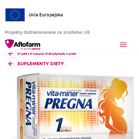
Projekty dofnansowane ze środków UE
T
o
PORTFOLIO PRODUKTÓW
g
SUPLEMENTY DIETY
g
l
e
n
a
v
i
g
a
t