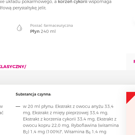
ie układu pokarmowego, a
korzeń cykorii
wspomaga
ową perystaltykę jelit.
Postać farmaceutyczna
Płyn
240 ml
-KLASYCZNY/
Substancja czynna:
 w
w 20 ml płynu: Ekstrakt z owocu anyżu 33,4
ać
mg, Ekstrakt z mięty pieprzowej 33,4 mg,
Ekstrakt z korzenia cykorii 33,4 mg, Ekstrakt z
owocu kopru 22,0 mg, Ryboflawina (witamina
B
) 1,4 mg (100%)*, Witamina B
1,4 mg
2
6