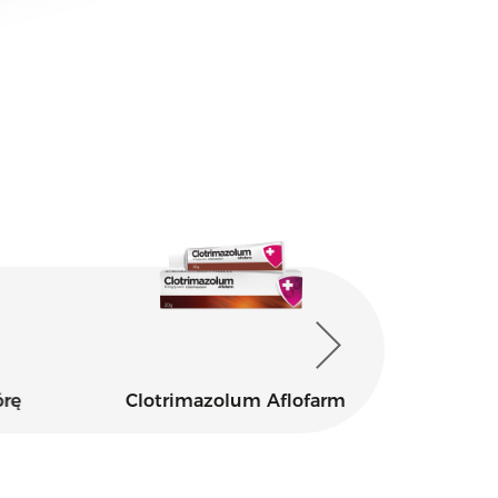
rę
Clotrimazolum Aflofarm