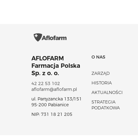
O NAS
AFLOFARM
Farmacja Polska
Sp. z o. o.
ZARZĄD
HISTORIA
42 22 53 102
aflofarm@aflofarm.pl
AKTUALNOŚCI
ul. Partyzancka 133/151
STRATEGIA
95-200 Pabianice
PODATKOWA
NIP: 731 18 21 205