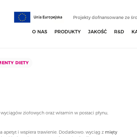
Projekty dofnansowane ze ś
O NAS
PRODUKTY
JAKOŚĆ
R&D
K
ENTY DIETY
a wyciągów ziołowych oraz witamin w postaci płynu,
apetyt i wspiera trawienie. Dodatkowo: wyciąg z
mięty