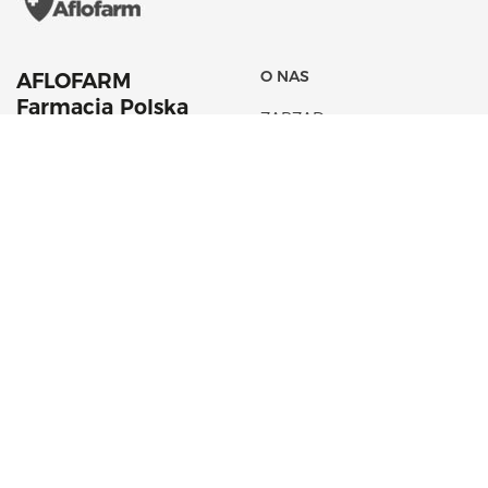
O NAS
AFLOFARM
Farmacja Polska
ZARZĄD
Sp. z o. o.
HISTORIA
42 22 53 102
AKTUALNOŚCI
aflofarm@aflofarm.pl
STRATEGIA PODATKOWA
ul. Partyzancka 133/151
95-200 Pabianice
NIP: 731 18 21 205
PORTFOLIO PRODUKTÓW
CSR
LEKI NA RECEPTĘ
FUNDACJA AFLOFARM
LEKI OTC
KOSMETYKI