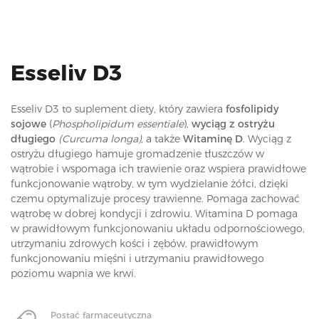
i
o
n
Esseliv D3
Esseliv D3 to suplement diety, który zawiera
fosfolipidy
sojowe
(
Phospholipidum essentiale
),
wyciąg z ostryżu
długiego
(Curcuma longa),
a także
Witaminę
D
. Wyciąg z
ostryżu długiego hamuje gromadzenie tłuszczów w
wątrobie i wspomaga ich trawienie oraz wspiera prawidłowe
funkcjonowanie wątroby, w tym wydzielanie żółci, dzięki
czemu optymalizuje procesy trawienne. Pomaga zachować
wątrobę w dobrej kondycji i zdrowiu. Witamina D pomaga
w prawidłowym funkcjonowaniu układu odpornościowego,
utrzymaniu zdrowych kości i zębów, prawidłowym
funkcjonowaniu mięśni i utrzymaniu prawidłowego
poziomu wapnia we krwi.
Postać farmaceutyczna