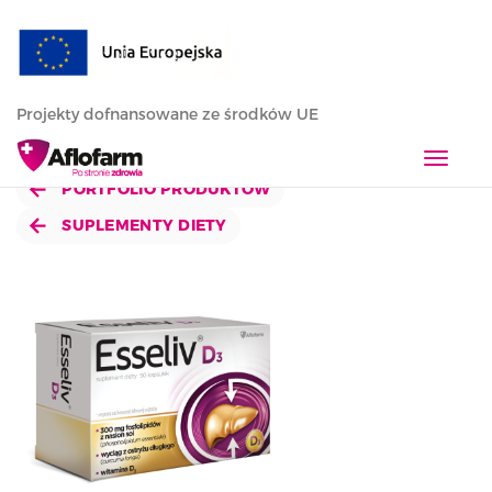
Projekty dofnansowane ze środków UE
T
o
PORTFOLIO PRODUKTÓW
g
SUPLEMENTY DIETY
g
l
e
n
a
v
i
g
a
t