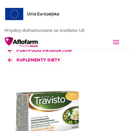
Projekty dofnansowane ze środków UE
T
o
PORTFOLIO PRODUKTÓW
g
SUPLEMENTY DIETY
g
l
e
n
a
v
i
g
a
t