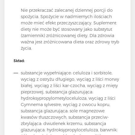
Nie przekraczać zalecanej dziennej porcji do
spożycia. Spożycie w nadmiernych ilościach
może mieć efekt przeczyszczający. Suplement
diety nie może być stosowany jako substytut
(zamiennik) zróżnicowanej diety. Dla zdrowia
ważna jest zróżnicowana dieta oraz zdrowy tryb
życia.
Skład:
substancje wypełniające: celuloza i sorbitole,
wyciąg z ostryżu długiego, wyciąg z liści morwy
białej, wyciąg z liści kar-czocha, wyciąg z mięty
pieprzowej, substancja glazurująca:
hydroksypropylometyloceluloza, wyciąg z liści
Gymnema sylvestre, wyciąg z owocu kopru,
substancja glazurująca: sole magnezowe
kwasów tłuszczowych, substancja przeciw-
zbrylająca: dwutlenek krzemu, substancja
glazurująca: hydroksypropyloceluloza, barwnik: