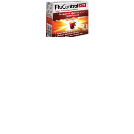
FluControl HOT
O NAS
AFLOFARM
Farmacja Polska
ZARZĄD
Sp. z o. o.
HISTORIA