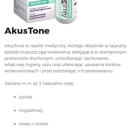
i
o
n
AkusTone
AkusTone to wyrób medyczny, którego składniki w łagodny
sposób rozpuszczają woskowinę zalegającą w zewnętrznym
przewodzie słuchowym, umożliwiając zachowanie
właściwej higieny uszu oraz ułatwiając usuwania korków
woskowinowych i przeciwdziałając ich powstawaniu.
Zawiera m.in. aż 3 naturalne oleje:
jojoba,
migdałowy,
oliwę z oliwek.