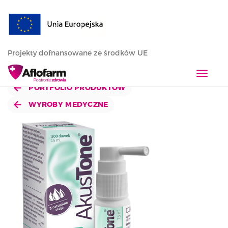
Projekty dofnansowane ze środków UE
T
o
PORTFOLIO PRODUKTÓW
g
WYROBY MEDYCZNE
g
l
e
n
a
v
i
g
a
t