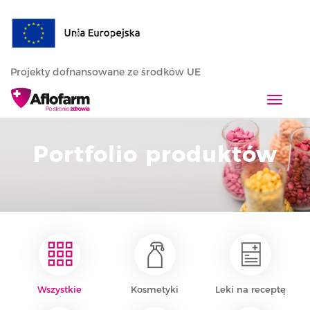
Projekty dofnansowane ze środków UE
T
o
g
Portfolio produktów
g
l
e
n
a
v
i
g
a
Wszystkie
Kosmetyki
Leki na receptę
t